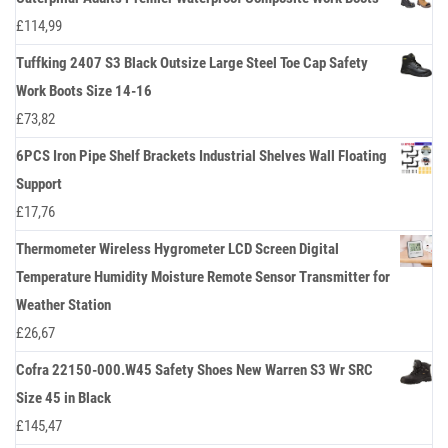
£
114,99
Tuffking 2407 S3 Black Outsize Large Steel Toe Cap Safety
Work Boots Size 14-16
£
73,82
6PCS Iron Pipe Shelf Brackets Industrial Shelves Wall Floating
Support
£
17,76
Thermometer Wireless Hygrometer LCD Screen Digital
Temperature Humidity Moisture Remote Sensor Transmitter for
Weather Station
£
26,67
Cofra 22150-000.W45 Safety Shoes New Warren S3 Wr SRC
Size 45 in Black
£
145,47