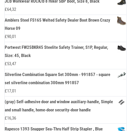
JCB Workwear ROCK/B 8 Hiker SBP Boot, Size 8, Black
£
64,32
Amblers Steel FS165 Welted Safety Dealer Boot Brown Crazy
Horse 09
£
90,01
Portwest FW25BKR45 Steelite Safety Trainer, S1P, Regular,
Size: 45, Black
£
53,47
Silverline Combination Square Set 300mm - 991857 - square
set silverline combination 300mm 991857
£
17,01
(gray) Self-adhesive door and window auxiliary-handle, Simple
and small handle, home-door security-door handle
£
16,36
Rapesco 1393 Snapper Sea-Thru Half Strip Stapler , Blue