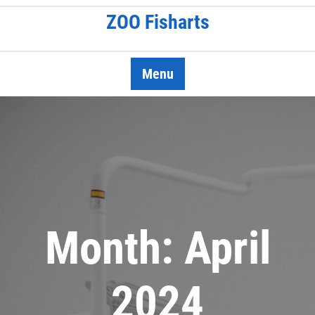
Skip
ZOO Fisharts
to
content
Menu
Month:
April
2024