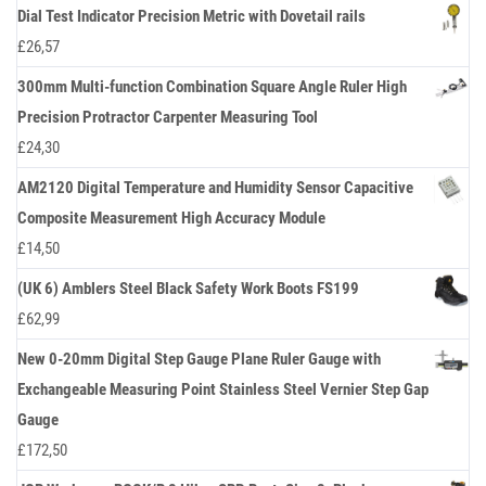
Dial Test Indicator Precision Metric with Dovetail rails
£
26,57
300mm Multi-function Combination Square Angle Ruler High
Precision Protractor Carpenter Measuring Tool
£
24,30
AM2120 Digital Temperature and Humidity Sensor Capacitive
Composite Measurement High Accuracy Module
£
14,50
(UK 6) Amblers Steel Black Safety Work Boots FS199
£
62,99
New 0-20mm Digital Step Gauge Plane Ruler Gauge with
Exchangeable Measuring Point Stainless Steel Vernier Step Gap
Gauge
£
172,50